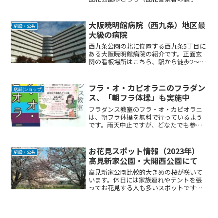
なります）毎年行われていますので、ご
都合のいい区民の方、是非ご参加下さい
ませ。
大阪暁明館病院（西九条）地区最
施設・公共
大級の病院
西九条公園の北に位置する西九条5丁目に
ある大阪暁明館病院の紹介です。正面玄
関の看板場所はこちら、駅から徒歩2～3
分です。今の時期、夜にはライトアップ
されています！詳しくは以下HPを確認し
てください。 産婦人科 腹腔鏡下手術; 前
フラ・オ・カピオラニのフラダン
店舗(ショップ)
立腺肥大症P...
ス、「朝フラ体操」も実施中
フラダンス教室のフラ・オ・カピオラニ
は、朝フラ体操を無料で行っているよう
です。雨天中止ですが、どなたでも参加
出来るようですね。毎週火曜日は、港区
八幡屋公園 朝8:55～9:10毎週水曜日は、
此花区千鳥橋みどり公園 朝6:45～7:00西
お花見スポット情報（2023年）
施設・公共
九ジ...
高見新家公園・大開西公園にて
高見新家公園比較的大きめの桜が咲いて
います。休日には家族連れやテントを張
ってお花見する人も多いスポットです。
公園の外周はランニング・ウォーキング
コースにもなっています。大開西公園入
り口から公園に迎え入れてくれるような