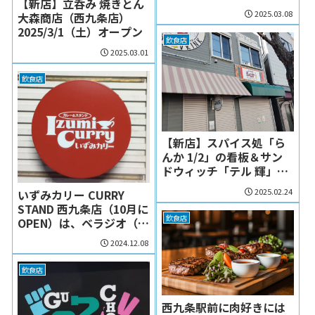
【新店】立呑み 焼きとん
2025.03.08
大森商店（西九条店）
2025/3/1（土）オープン
飲食店
2025.03.01
飲食店
【新店】スパイス処「ら
んか 1/2」の看板＆サン
ドウィッチ「テル 輝」の
張り紙
2025.02.24
いずみカリー CURRY
STAND 西九条店（10月に
飲食店
OPEN）は、ベラジオ（パ
チンコ）と併設されてい
2024.12.08
るお店です
飲食店
西九条駅前に肉好きには