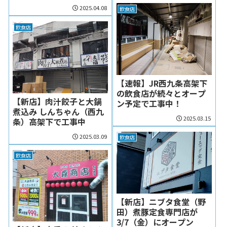
2025.04.08
飲食店
飲食店
【速報】JR西九条高架下
の飲食店が続々とオープ
【新店】肉汁餃子と大鍋
ン予定で工事中！
煮込み しんちゃん（西九
2025.03.15
条）高架下で工事中
2025.03.09
飲食店
飲食店
【新店】ニブタ食堂（野
田）煮豚定食専門店が
3/7（金）にオープン