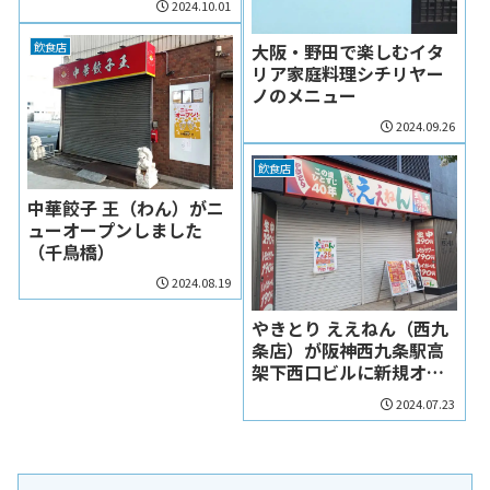
2024.10.01
飲食店
大阪・野田で楽しむイタ
リア家庭料理シチリヤー
ノのメニュー
2024.09.26
飲食店
中華餃子 王（わん）がニ
ューオープンしました
（千鳥橋）
2024.08.19
やきとり ええねん（西九
条店）が阪神西九条駅高
架下西口ビルに新規オー
プン（2024/7/26）
2024.07.23