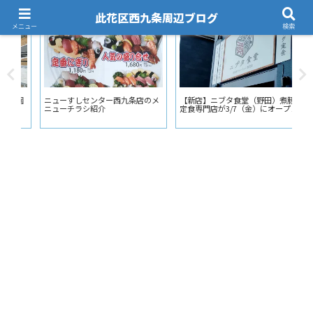
此花区西九条周辺ブログ
メニュー
検索
飲食店
飲食店
イ
園
ニューすしセンター西九条店のメ
【新店】ニブタ食堂（野田）煮豚
「
ニューチラシ紹介
定食専門店が3/7（金）にオープン
（
千