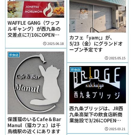
WAFFLE GANG（ワッフ
ルギャング）が西九条の
交差点に7/10にOPENし
カフェ「yam;」が、
ます
5/23（金）にグランドオ
2025.06.18
ープン予定です
飲食店
2025.05.15
飲食店
西九条ブリッジは、JR西
九条高架下の飲食店新商
保護猫のいるCafe＆Bar
業施設で3/26にOPENし
Manul（猫カフェ）は千
ます！
2025.03.21
鳥橋駅の近くにあります