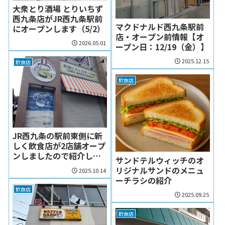
大衆とり酒場 とりいちず
西九条店がJR西九条駅前
マクドナルド西九条駅前
にオープンします（5/2）
店・オープン前情報【オ
2026.05.01
ープン日：12/19（金）】
2025.12.15
飲食店
飲食店
JR西九条の駅前東側に新
しく飲食店が2店舗オープ
ンしましたので紹介しま
サンドテルウィッチのオ
す（2025/10）
リジナルサンドのメニュ
2025.10.14
ーチラシの紹介
飲食店
2025.09.25
飲食店