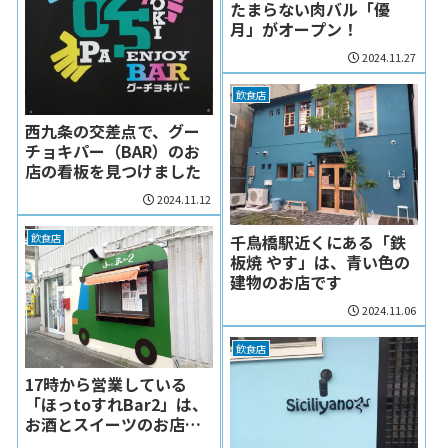
たまらない肉バル「優
月」がオープン！
2024.11.27
飲食店
西九条の交差点で、グー
チョキパー（BAR）のお
店の看板を見つけました
2024.11.12
飲食店
千鳥橋駅近くにある「鉄
板焼 やす」は、青い色の
建物のお店です
2024.11.06
飲食店
17時から営業している
「ほっtoすれBar2」は、
お酒とスイーツのお店で
す（西九条駅東側）