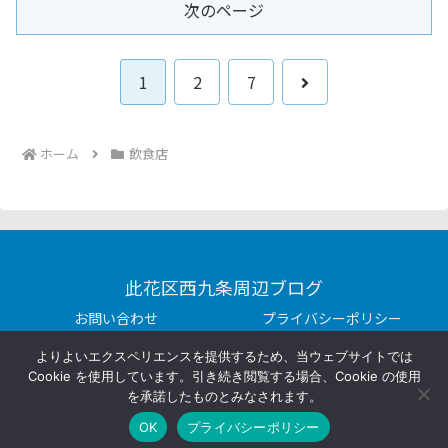
次のページ
次
1
2
7
へ
ホーム
飲食店
此花区西九条周辺ブログ
お問い合わせ
プライバシーポリシー
Copyright © 2014-2026 此花区西九条周辺ブログ All Rights
よりよいエクスペリエンスを提供するため、当ウェブサイトでは
Reserved.
Cookie を使用しています。引き続き閲覧する場合、Cookie の使用
を承諾したものとみなされます。
OK
プライバシーポリシー
ホーム
シェア
トップ
サイドバー