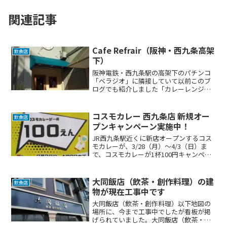
関連記事
Cafe Refrair（阪神・西九条高架
飲食店
下）
阪神電鉄・西九条駅の高架下のパチンコ
「ベラジオ」に隣接していて以前このブ
ログでも紹介しました「カレーレンジャ
ー」の西隣に「Cafe Refrair」がオープン
致しました。（ゲームセンター「ウエス
トナイン」があったところです）詳しい
コスモカレー 西九条店 新規オー
飲食店
場所は、以...
プンキャンペーン実施中！
JR西九条駅近くに新店オープンするコス
モカレーが、3/28（月）～4/3（日）ま
で、コスモカレーが1杯100円キャンペー
ンされるようです。営業時間は、11:00～
20:00で、売り切れの場合はごめんなさい
ということです。店内は食券制となって...
大同飯店（飲茶・創作料理）の建
飲食店
物が現在工事中です
大同飯店（飲茶・創作料理）以下地図の
場所に、今まで工事中でしたが看板が掲
げられていました。大同飯店（飲茶・創