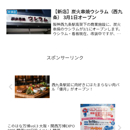
作料理）と中華料理店のようです。その
となりには、ガーデンホテル大阪、西九
条の看板も掲げていますので、ホテルの
【新店】炭火串焼ウシラム（西九
飲食店
飲食店かもしれません。詳...
条） 3月1日オープン
阪神西九条駅高架下の商業施設に、炭火
串焼のウシラムが3/1にオープンします。
ウシラム・看板現在、改装中ですが、看
板の設置も終わっているようです。お店
の外観はこんな感じで、メニューもあり
ました。料理メニューホルモンやラムの
串が中心で、色々ある...
スポンサーリンク
西九条駅前に肉好きにはたまらない肉バ
ル「優月」がオープン！
このはな万博vol.3 大阪・関西万博EXPO