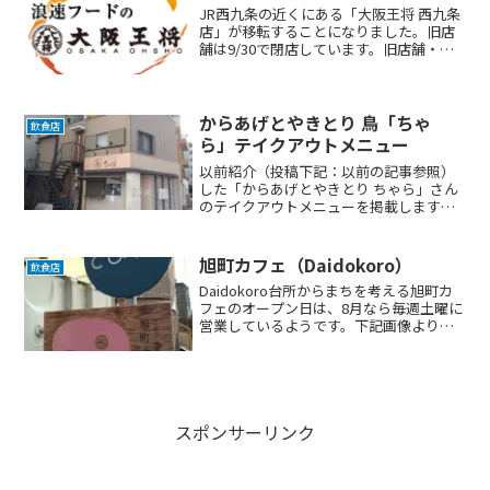
JR西九条の近くにある「大阪王将 西九条
店」が移転することになりました。旧店
舗は9/30で閉店しています。旧店舗・移
転前10/10から移転先にてオープンという
ことです。新店舗・移転先公式HP食べロ
グはこちら旧店舗の詳細情報■営業時間
平日 1...
からあげとやきとり 鳥「ちゃ
飲食店
ら」テイクアウトメニュー
以前紹介（投稿下記：以前の記事参照）
した「からあげとやきとり ちゃら」さん
のテイクアウトメニューを掲載します。
お店外観チラシ表面唐揚げ弁当 600円唐
揚げ南蛮弁当 780円 シャケ唐揚げ弁
当 680円 ・・・チラシ裏面焼き鳥丼
旭町カフェ（Daidokoro）
飲食店
780円唐揚...
Daidokoro台所からまちを考える旭町カ
フェのオープン日は、8月なら毎週土曜に
営業しているようです。下記画像より出
店は以下の情報で、屋台のテイクアウト
が出来るとのことでした。お店情報は、
インスタで確認できるようです。
@asahimach...
スポンサーリンク