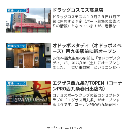
ープンしました。（以下、マップ参照）
オープン前の店舗外観です。アクセス住
ドラッグコスモス高見店
店舗(ショップ)
所：〒554-0...
ドラッグコスモスは１０月２９日11月下
旬に開店する予定（パート募集の広告よ
りの情報）となっていますが、看板など
はすでに設置されています。→
11/22（土曜日）に決定関西ではあまり馴
染みのない店舗ですが、九州や中国地方
では多くあるようです。...
オドラボスタディ（オドラボスペ
店舗(ショップ)
ース）西九条駅前に新オープン
JR阪神西九条駅の駅前に「オドラボスタ
ディ」が、2022/1/6（土）にオープンし
ました。「習い事教室」というコンセプ
トで、体操・アクロバット・ダンス・芝
居・歌とエンターテイメントを楽しく真
剣に学べる施設とのことです。詳しくは
エグザス西九条7/7OPEN（コーナ
店舗(ショップ)
以下URL（F...
ンPRO西九条春日出店内）
コナミスポーツクラブの新コンセプトク
ラブの「エグザス西九条」がオープンす
るようです。コーナンPRO西九条春日出
店内に新設されるようですので、駐車場
もあり場所はわかりやすいところです。
チラシ入会者受付中です。地図公式HP住
所：〒554-001...
スポンサーリンク