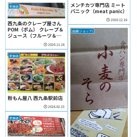
メンチカツ専門店 ミート
飲食店
パニック（meat panic）
2020.12.16
西九条のクレープ屋さん
POM（ポム） クレープ＆
店舗(ショップ)
ジュース（フルーツ＆ベ
ジタブル）オープン
2020.11.16
飲食店
粉もん屋八 西九条駅前店
2016.02.23
飲食店