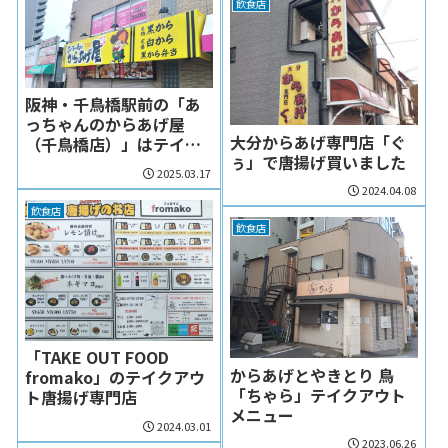
飲食店
阪神・千鳥橋駅前の「あ
っちゃんのからあげ屋
大分からあげ専門店「ぐ
（千鳥橋店）」はテイク
ぅ」で唐揚げ買いました
アウト専門の唐揚げ・お
2025.03.17
弁当屋さん
2024.04.08
飲食店
飲食店
「TAKE OUT FOOD
からあげとやきとり 鳥
fromako」のテイクアウ
「ちゃら」テイクアウト
ト唐揚げ専門店
メニュー
2024.03.01
2023.06.26