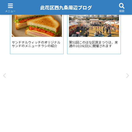
此花区西九条周辺ブログ
メニュー
検索
飲食店
鉄道(JR/阪神)
飲
、来
大衆とり酒場 とりいちず 西九条
JR西九条駅の東側の壁画アートを
【
店がJR西九条駅前にオープンしま
要チェック！
定食
す（5/2）