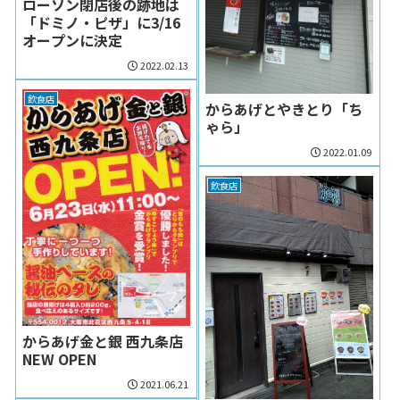
ローソン閉店後の跡地は
「ドミノ・ピザ」に3/16
オープンに決定
2022.02.13
飲食店
からあげとやきとり「ち
ゃら」
2022.01.09
飲食店
からあげ金と銀 西九条店
NEW OPEN
2021.06.21