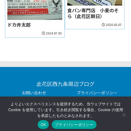
食パン専門店 小麦のそ
ら（此花区朝日）
ドカ弁太郎
2020.05.07
2014.07.03
此花区西九条周辺ブログ
お問い合わせ
プライバシーポリシー
Copyright © 2014-2026 此花区西九条周辺ブログ All Rights
よりよいエクスペリエンスを提供するため、当ウェブサイトでは
Reserved.
Cookie を使用しています。引き続き閲覧する場合、Cookie の使用
を承諾したものとみなされます。
OK
プライバシーポリシー
ホーム
シェア
トップ
サイドバー