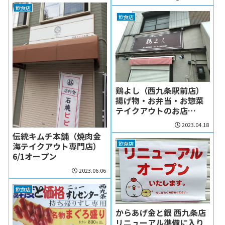
飲食店
飲食店
鶏よし（西九条駅前店）
揚げ物・お弁当・お惣菜
テイクアウトのお店
(2023/4/22オープン予定)
2023.04.18
伝統キムチ本舗（焼肉金
飲食店
海テイクアウト専門店）
6/1オープン
2023.06.06
飲食店
からあげ金と銀 西九条店
リニューアル準備に入り